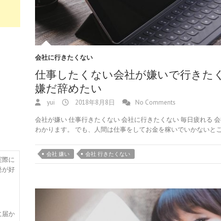
会社に行きたくない
仕事したくない会社が嫌いで行きた
嫌だ辞めたい
yui
2018年8月8日
No Comments
会社が嫌い 仕事行きたくない 会社に行きたくない 毎日疲れる 
わかります。 でも、人間は仕事をしてお金を稼いでいかないと
会社 嫌い
会社 行きたくない
実際に
発が好
に届か