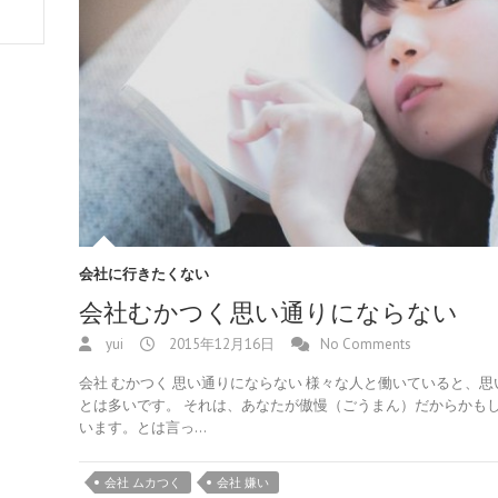
会社に行きたくない
会社むかつく思い通りにならない
yui
2015年12月16日
No Comments
会社 むかつく 思い通りにならない 様々な人と働いていると、
とは多いです。 それは、あなたが傲慢（ごうまん）だからかも
います。とは言っ…
会社 ムカつく
会社 嫌い