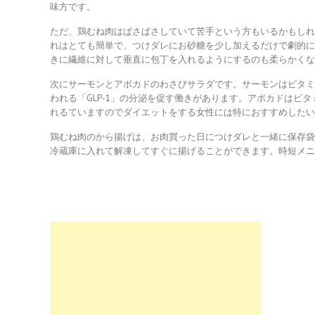
味方です。
ただ、鶏むね肉はぱさぱさしていて苦手という方もいるかもし
れはとても簡単で、つけダレにお砂糖を少し加えるだけで劇的
きに繊維に対して垂直に包丁を入れるようにするのも柔らかく
次にサーモンとアボカドのわさびサラダです。サーモンはビタミン
われる「GLP-1」の分泌を促す働きがあります。アボカドはビ
れるていますのでダイエットをする女性には特におすすめした
鶏むね肉のから揚げは、お肉買った日につけダレと一緒に保存
冷蔵庫に入れて解凍してすぐに揚げることができます。時短メ