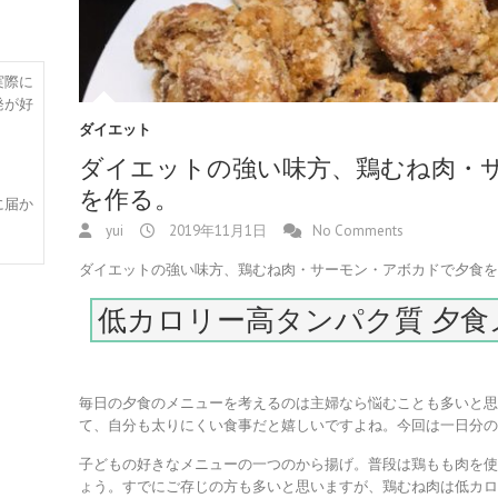
実際に
発が好
ダイエット
ダイエットの強い味方、鶏むね肉・
を作る。
に届か
yui
2019年11月1日
No Comments
ダイエットの強い味方、鶏むね肉・サーモン・アボカドで夕食
低カロリー高タンパク質 夕食
毎日の夕食のメニューを考えるのは主婦なら悩むことも多いと
て、自分も太りにくい食事だと嬉しいですよね。今回は一日分
子どもの好きなメニューの一つのから揚げ。普段は鶏もも肉を
ょう。すでにご存じの方も多いと思いますが、鶏むね肉は低カ