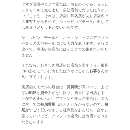
ヤマダ電機やコジマ電気は、お金のかかるショッピ
ングモールで売るより、自社店舗で売ったほうがい
いでしょう。それは、店舗に
知名度
があり店舗名で
の
集客力
があるので、ショッピングモールに出して
もあまり
メリットがない
からです。
ショッピングモールや、ネットショップのアマゾン
や楽天の大型モールには集客力があります。それに
比べて、商店街の店舗にはそこまでの集客力があり
ません。
それなら、わざわざ商店街に店舗を出すより、集客
力のあるモールに出したほうがはるかに
お客さん
が
見に来てくれます。
実店舗の
モール
の場合は、
賃貸料
が高いので、よほ
どの
戦略
と
資金力
がない限り、簡単には
出店
するこ
とができませんが、アマゾンや楽天の場合は、出店
に対しての
初期費用
はほとんどかからないので、
敷
居がすごく低い
です。自社商品があるなら、必ずと
言っていいほど、アマゾンや楽天には出店するべき
だと思います。