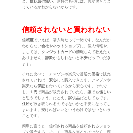
ど、
信頼度の無い
、無料のものには、何が付きまと
っているかわからないからです。
信頼されないと買われない
信
頼度
でいえば、購入時だって一緒です。なんだか
わからない
会社
や
ネットショップ
に、個人情報や、
ましては、
クレジットカード
の
情報
なんて教えたく
ありません。
詐欺
かもしれないと
不安
だっていだき
ます。
それに比べて、アマゾンや楽天で普通の
価格
で販売
されていれば、
安心
して購入できます。アマゾンや
楽天なら
保証
も付いているから安心です。それで
も、
１円
で商品が販売されていたら、誰でも
怪しい
と思うでしょう。たとえ、
試供品
だとしてもです。
住所
が抜き取られるのではないかと不安になってし
まいます。安ければいいというわけではないという
ことです。
簡単に言うと、信頼される商品を信頼されるショッ
プで販売する。そして、商品を売るのではなく、商