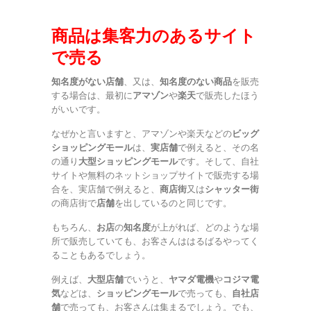
商品は集客力のあるサイト
で売る
知名度がない店舗
、又は、
知名度のない商品
を販売
する場合は、最初に
アマゾン
や
楽天
で販売したほう
がいいです。
なぜかと言いますと、アマゾンや楽天などの
ビッグ
ショッピングモール
は、
実店舗
で例えると、その名
の通り
大型ショッピングモール
です。そして、自社
サイトや無料のネットショップサイトで販売する場
合を、実店舗で例えると、
商店街
又は
シャッター街
の商店街で
店舗
を出しているのと同じです。
もちろん、
お店
の
知名度
が上がれば、どのような場
所で販売していても、お客さんははるばるやってく
ることもあるでしょう。
例えば、
大型店舗
でいうと、
ヤマダ電機
や
コジマ電
気
などは、
ショッピングモール
で売っても、
自社店
舗
で売っても、お客さんは集まるでしょう。でも、