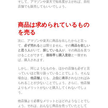
そして、アマゾンや楽天で知名度が上がれば、自社
店舗でも販売してもいいでしょう。
商品は求められているもの
を売る
次に、アマゾンや楽天に商品を出したからと言っ
て、
必ず売れる
とは限りません。その
商品を欲しい
と思う人
がいて、
探している人
が、その商品を見つ
けることができて、
価格帯
も
購入意欲
と一致すれ
ば、購入されます。
しかし、同じようなものを、ほかの店舗も必ずと言
っていいほど取り扱っていることでしょう。そんな
場合は、
他店舗
よりも、
上位に表示
されなければみ
られることが少ないことでしょう。さらに、他店舗
よりもメリットがないと購入してくれないでしょ
う。
他店舗より必要なメリットとはどのようなことでし
ょう。それは、おんなじ商品を売っていたとして