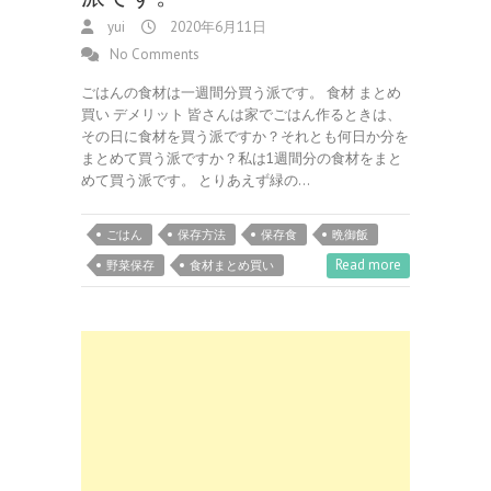
yui
2020年6月11日
No Comments
ごはんの食材は一週間分買う派です。 食材 まとめ
買い デメリット 皆さんは家でごはん作るときは、
その日に食材を買う派ですか？それとも何日か分を
まとめて買う派ですか？私は1週間分の食材をまと
めて買う派です。 とりあえず緑の…
ごはん
保存方法
保存食
晩御飯
Read more
野菜保存
食材まとめ買い