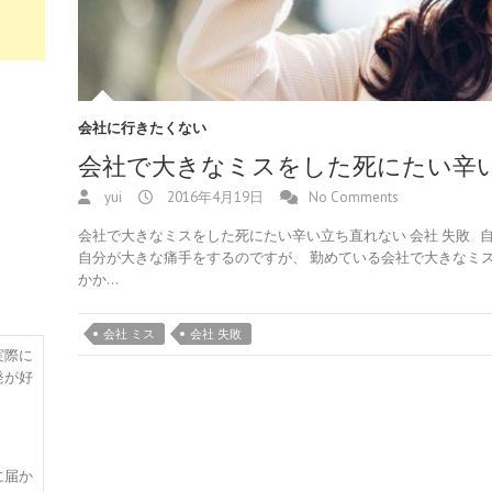
会社に行きたくない
会社で大きなミスをした死にたい辛
yui
2016年4月19日
No Comments
会社で大きなミスをした死にたい辛い立ち直れない 会社 失敗 
自分が大きな痛手をするのですが、 勤めている会社で大きなミ
かか…
会社 ミス
会社 失敗
実際に
発が好
に届か