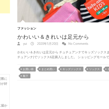
ファッション
かわいい＆きれいは足元から
yui
2020年5月20日
No Comments
かわいい＆きれいは足元から チュチュアンナでキッズソックスまとめ
チュアンナ)でソックス6足購入しました。 ショッピングモール
お買い得
まとめ買い
キッズソックス
ソックス
靴下
実際に
発が好
に届か