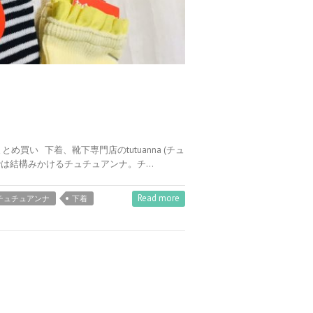
買い 下着、靴下専門店のtutuanna (チュ
では結構みかけるチュチュアンナ。チ…
Read more
チュチュアンナ
下着