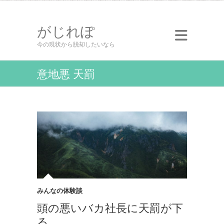
がじれぽ
今の現状から脱却したいなら
意地悪 天罰
みんなの体験談
頭の悪いバカ社長に天罰が下
る