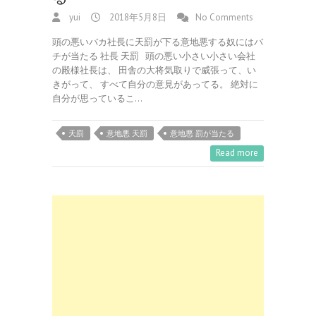
yui
2018年5月8日
No Comments
頭の悪いバカ社長に天罰が下る意地悪する奴にはバ
チが当たる 社長 天罰 頭の悪い小さい小さい会社
の殿様社長は、 田舎の大将気取りで威張って、い
きがって、 すべて自分の意見があってる。 絶対に
自分が思っているこ…
天罰
意地悪 天罰
意地悪 罰が当たる
Read more