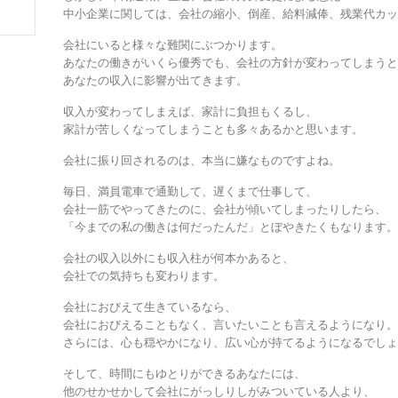
中小企業に関しては、会社の縮小、倒産、給料減俸、残業代カ
会社にいると様々な難関にぶつかります。
あなたの働きがいくら優秀でも、会社の方針が変わってしまう
あなたの収入に影響が出てきます。
収入が変わってしまえば、家計に負担もくるし、
家計が苦しくなってしまうことも多々あるかと思います。
会社に振り回されるのは、本当に嫌なものですよね。
毎日、満員電車で通勤して、遅くまで仕事して、
会社一筋でやってきたのに、会社が傾いてしまったりしたら、
「今までの私の働きは何だったんだ」とぼやきたくもなります
会社の収入以外にも収入柱が何本かあると、
会社での気持ちも変わります。
会社におびえて生きているなら、
会社におびえることもなく、言いたいことも言えるようになり
さらには、心も穏やかになり、広い心が持てるようになるでし
そして、時間にもゆとりができるあなたには、
他のせかせかして会社にがっしりしがみついている人より、