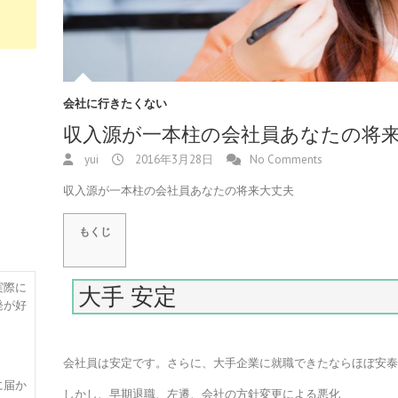
会社に行きたくない
収入源が一本柱の会社員あなたの将
yui
2016年3月28日
No Comments
収入源が一本柱の会社員あなたの将来大丈夫
もくじ
実際に
大手 安定
発が好
会社員は安定です。さらに、大手企業に就職できたならほぼ安
に届か
しかし、早期退職、左遷、会社の方針変更による悪化