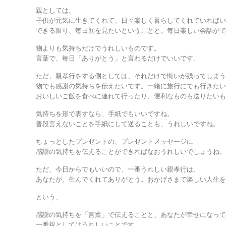
親としては、
子供が元気に生きてくれて、日々楽しく暮らしてくれていれば
できる限り、毎日顔を見たいということと。毎日楽しい会話が
物よりも気持ちだけでうれしいものです。
言葉で、毎日「ありがとう」と言わるだけでいいです。
ただ、親孝行をする側としては、それだけで悔いが残ってしま
物でも感謝の気持ちを伝えたいです。一緒に旅行にでも行きた
おいしいご飯を食べに連れて行ったり、便利なものも送りたい
気持ちを形で表すなら、手紙でもいいですね。
普段言えないことを手紙にして送ることも、うれしいですね。
ちょっとしたプレゼントの、プレゼントメッセージに
感謝の気持ちを伝えることができればなおうれしいでしょうね
ただ、今日からでもいいので、一番うれしい親孝行は、
あなたが、生んでくれてありがとう。おかげさまで楽しい人生
という、
感謝の気持ちを「言葉」で伝えることと、あなたが幸せになっ
一番親としてはうれしいことです。