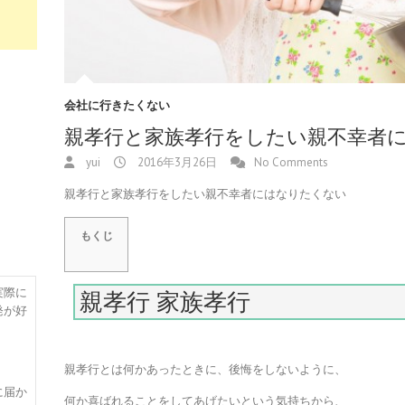
会社に行きたくない
親孝行と家族孝行をしたい親不幸者
yui
2016年3月26日
No Comments
親孝行と家族孝行をしたい親不幸者にはなりたくない
もくじ
実際に
親孝行 家族孝行
発が好
親孝行とは何かあったときに、後悔をしないように、
に届か
何か喜ばれることをしてあげたいという気持ちから、