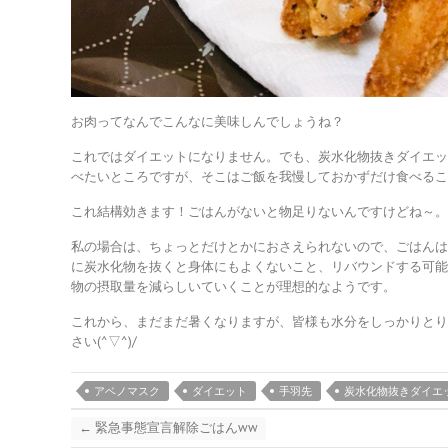
お肉ってなんでこんなに美味しんでしょうね？
これではダイエットになりません。でも、炭水化物抜きダイエ
べたいところですが、そこはご飯を我慢しておかずだけ食べる
これ結構効きます！ごはんがないと物足りないんですけどね～
私の場合は、ちょっとだけとかにおさえられないので、ごはん
に炭水化物を抜くと身体にもよくないこと、リバウンドする可
物の摂取量を減らしいていくことが理想的なようです。
これから、まだまだ暑くなりますが、皆様も水分をしっかりと
さい(^▽^)/
アベノマスク
ダイエット
手羽先
炭水化物抜きダイエ
←
緊急事態宣言解除ごはんww