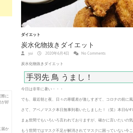
ダイエット
炭水化物抜きダイエット
yui
2020年6月4日
No Comments
炭水化物抜きダイエット
手羽先 鳥 うまし！
今日は非常に暑い・・・
実際に
でも、最近朝と夜、日々の寒暖差が激しすぎて、コロナの前に
発が好
さて、アベノマスク本日無事到着いたしました！（笑）本日6/4
まぁ世間でもいろいろ言われておりますが、確かに言いたいの
に届か
もう世間ではマスク不足が解消されてマスクに困っていない今